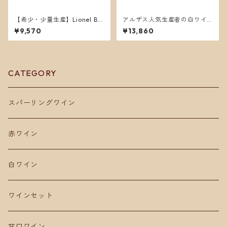
【希少・少量生産】Lionel Bo
アルザス人気生産者の白ワイ
utié 2024 ビオディナミ自然
ン3本セット。
¥9,570
¥13,860
派ワイン飲み比べ3本セット
CATEGORY
スパーリングワイン
赤ワイン
白ワイン
ワインセット
甘口ワイン