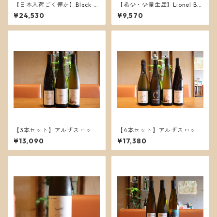
【日本入荷ごく僅か】Black C
【希少・少量生産】Lionel Bo
halk 3本セット｜世界が注目
utié 2024 ビオディナミ自然
¥24,530
¥9,570
するイングリッシュワイン 飲
派ワイン飲み比べ3本セット
み比べセット
【3本セット】アルザスロック
【4本セット】アルザスロック
ス限定｜プロスペロ厳選 アル
ス限定｜プロスペロ厳選 アル
¥13,090
¥17,380
ザスワイン3本セット
ザスワイン4本セット