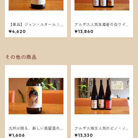
【単品】ジャン・ユタール｜
アルザス人気生産者の白ワイ
レトランジェ
ン3本セット。
¥4,620
¥13,860
その他の商品
九州が誇る、新しい蒸留酒の
アルザス地方人気のピノ・ノ
かたち。 MUGY ― 麦の香り
ワール3本セット。
¥1,606
¥13,530
と、自由な飲み方を。